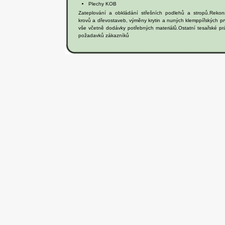
Plechy KOB
Zateplování a obkládání střešních podlehů a stropů.Rekon
krovů a dřevostaveb, výměny krytin a nuných klemppířských pr
vše včetně dodávky potřebných materiálů.Ostatní tesařské pr
požadavků zákazníků