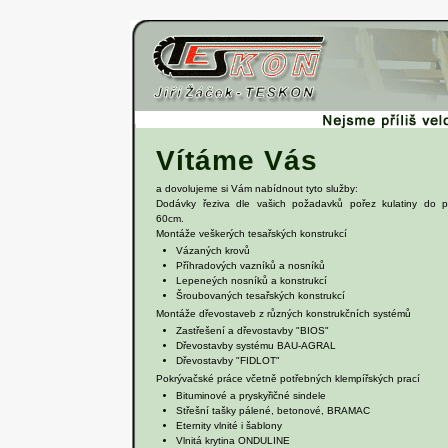
Vítáme Vás
a dovolujeme si Vám nabídnout tyto služby:
Dodávky řeziva dle vašich požadavků pořez kulatiny do 
60cm.
Montáže veškerých tesařských konstrukcí
Vázaných krovů
Příhradových vazníků a nosníků
Lepeneých nosníků a konstrukcí
Šroubovaných tesařských konstrukcí
Montáže dřevostaveb z různých konstrukčních systémů
Zastřešení a dřevostavby "BIOS"
Dřevostavby systému BAU-AGRAL
Dřevostavby "FIDLOT"
Pokrývačské práce včetně potřebných klempířských prací
Bituminové a pryskyřičné sindele
Střešní tašky pálené, betonové, BRAMAC
Eternity vlnité i šablony
Vlnitá krytina ONDULINE